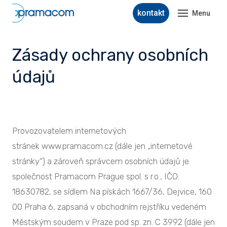
kontakt
Menu
úvod
Zásady ochrany osobních
produ
údajů
Agne
Matt
služb
Provozovatelem internetových
profil
stránek www.pramacom.cz (dále jen „internetové
aktual
stránky“) a zároveň správcem osobních údajů je
společnost Pramacom Prague spol. s r.o., IČO:
wiki
18630782, se sídlem Na pískách 1667/36, Dejvice, 160
konta
00 Praha 6, zapsaná v obchodním rejstříku vedeném
Městským soudem v Praze pod sp. zn. C 3992 (dále jen