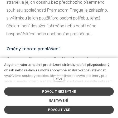
stránek a jejich obsahu bez předchozího písemného
souhlasu společnosti Pramacom Prague je zakázáno,
s výjimkou jejich použití pro osobní potřebu, jehož
účelem není dosažení přímého nebo nepřímého
hospodářského nebo obchodního prospěchu.
Změny tohoto prohlášení
Pramacom Prague si v případě potřeby vyhrazuje
Abychom vám usnadnili procházení stránek, nabídli přizpůsobený
právo toto prohlášení upravit či doplnit. Doporučujeme
obsah nebo reklamu a mohli anonymně analyzovat návštěvnost,
Vám toto prohlášení pravidelně kontrolovat, abyste byli
využíváme soubory cookies, které sdílíme se svými partnery pro
více
sociální média, inzerci a analýzu. Jejich nastavení upravíte odkazem
informováni o případných změnách. Aktualizované
"Nastavení cookies" a kdykoliv jej můžete změnit v patičce webu.
verze tohoto prohlášení budou vždy k dispozici na
POVOLIT NEZBYTNÉ
Podrobnější informace najdete v našich Zásadách ochrany osobních
našich internetových stránkách.
údajů a používání souborů cookies. Souhlasíte s používáním
NASTAVENÍ
cookies?
POVOLIT VŠE
Kontaktujte nás