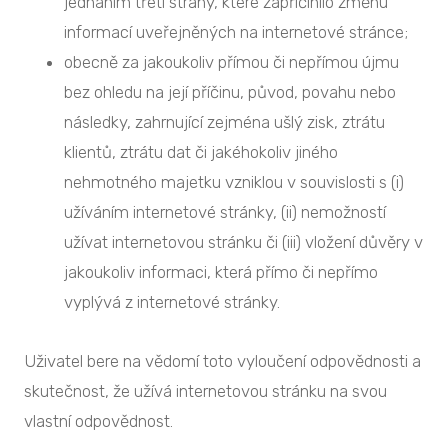
jednáním třetí strany, které zapříčinilo změnu
informací uveřejněných na internetové stránce;
obecně za jakoukoliv přímou či nepřímou újmu
bez ohledu na její příčinu, původ, povahu nebo
následky, zahrnující zejména ušlý zisk, ztrátu
klientů, ztrátu dat či jakéhokoliv jiného
nehmotného majetku vzniklou v souvislosti s (i)
užíváním internetové stránky, (ii) nemožností
užívat internetovou stránku či (iii) vložení důvěry v
jakoukoliv informaci, která přímo či nepřímo
vyplývá z internetové stránky.
Uživatel bere na vědomí toto vyloučení odpovědnosti a
skutečnost, že užívá internetovou stránku na svou
vlastní odpovědnost.